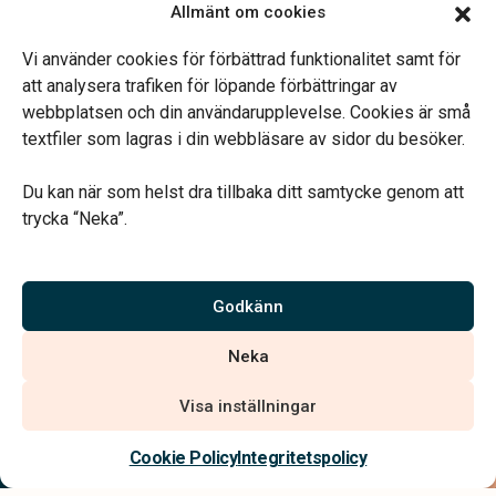
Limhamns Begravningsbyrå Värnhem
Allmänt om cookies
Vardagar 09.00–16.30.
Telefonjour dygnet runt.
Vi använder cookies för förbättrad funktionalitet samt för
att analysera trafiken för löpande förbättringar av
webbplatsen och din användarupplevelse. Cookies är små
textfiler som lagras i din webbläsare av sidor du besöker.
Du kan när som helst dra tillbaka ditt samtycke genom att
Vårt systerbolag Verahill hjälper dig med familjejuridiken –
trycka “Neka”.
genom hela livet.
Varmt välkommen.
Godkänn
Vi är auktoriserade av Sveriges Begravningsbyråers Förbund och
Neka
har högt ställda krav på utbildning, kvalitet, miljö och arbetsmiljö.
Visa inställningar
Kontakta oss
Cookie Policy
Integritetspolicy