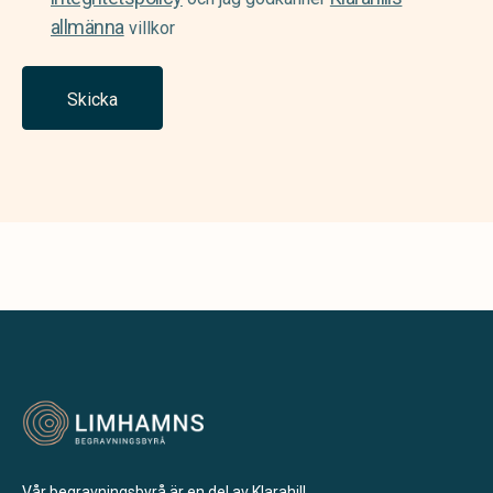
allmänna
villkor
Skicka
Vår begravningsbyrå är en del av Klarahill.