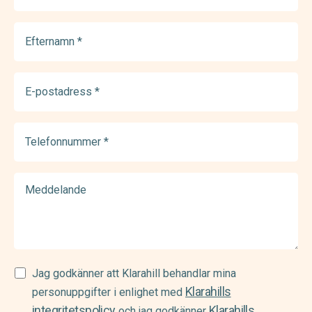
Efternamn
(Required)
E-
postadress
(Required)
Telefonnummer
(Required)
Meddelande
Samtycke
Jag godkänner att Klarahill behandlar mina
Klarahills
(Required)
personuppgifter i enlighet med
integritetspolicy
Klarahills
och jag godkänner