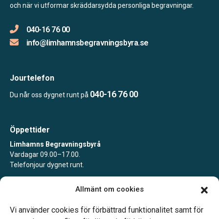
och när vi utformar skräddarsydda personliga begravningar.
040-16 76 00
info@limhamnsbegravningsbyra.se
Jourtelefon
040-16 76 00
Du når oss dygnet runt på
Öppettider
Limhamns Begravningsbyrå
Vardagar 09.00–17.00.
Telefonjour dygnet runt.
Limhamns Begravningsbyrå Värnhem
Allmänt om cookies
Vardagar 09.00–16.30.
Telefonjour dygnet runt.
Vi använder cookies för förbättrad funktionalitet samt för