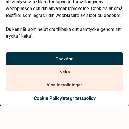
att analysera trafiken för löpande förbättringar av
webbplatsen och din användarupplevelse. Cookies är små
textfiler som lagras i din webbläsare av sidor du besöker.
Du kan när som helst dra tillbaka ditt samtycke genom att
Vårt systerbolag Verahill hjälper dig med familjejuridiken –
trycka “Neka”.
genom hela livet.
Varmt välkommen.
Godkänn
Vi är auktoriserade av Sveriges Begravningsbyråers Förbund och
Neka
har högt ställda krav på utbildning, kvalitet, miljö och arbetsmiljö.
Visa inställningar
Kontakta oss
Cookie Policy
Integritetspolicy
Integritetspolicy
Allmänna villkor
Tillgänglighetsredogörelse