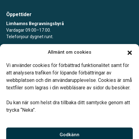
Öppettider
Limhamns Begravningsbyrå
Vardagar 09.00–17.00.
Telefonjour dygnet runt.
Limhamns Begravningsbyrå Värnhem
Allmänt om cookies
Vardagar 09.00–16.30.
Telefonjour dygnet runt.
Vi använder cookies för förbättrad funktionalitet samt för
att analysera trafiken för löpande förbättringar av
webbplatsen och din användarupplevelse. Cookies är små
textfiler som lagras i din webbläsare av sidor du besöker.
Du kan när som helst dra tillbaka ditt samtycke genom att
Vårt systerbolag Verahill hjälper dig med familjejuridiken –
trycka “Neka”.
genom hela livet.
Varmt välkommen.
Godkänn