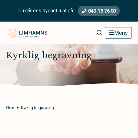
Du når oss dygnet runt på
040-16 76 00
Limhamns Begravningsbyrå
Meny
Kyrklig begravning
Hem
Kyrklig begravning