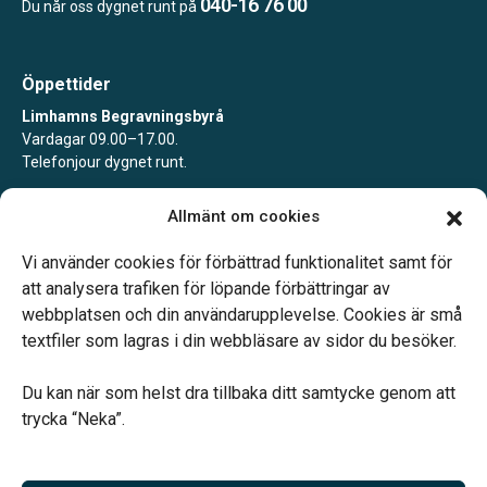
040-16 76 00
Du når oss dygnet runt på
Öppettider
Limhamns Begravningsbyrå
Vardagar 09.00–17.00.
Telefonjour dygnet runt.
Limhamns Begravningsbyrå Värnhem
Allmänt om cookies
Vardagar 09.00–16.30.
Telefonjour dygnet runt.
Vi använder cookies för förbättrad funktionalitet samt för
att analysera trafiken för löpande förbättringar av
webbplatsen och din användarupplevelse. Cookies är små
textfiler som lagras i din webbläsare av sidor du besöker.
Du kan när som helst dra tillbaka ditt samtycke genom att
Vårt systerbolag Verahill hjälper dig med familjejuridiken –
trycka “Neka”.
genom hela livet.
Varmt välkommen.