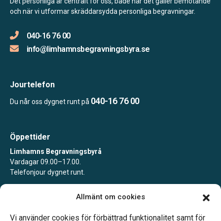
Det personliga är centralt för oss, både när det gäller bemötande
och när vi utformar skräddarsydda personliga begravningar.
040-16 76 00
info@limhamnsbegravningsbyra.se
Jourtelefon
040-16 76 00
Du når oss dygnet runt på
Öppettider
Limhamns Begravningsbyrå
Vardagar 09.00–17.00.
Telefonjour dygnet runt.
Limhamns Begravningsbyrå Värnhem
Allmänt om cookies
Vardagar 09.00–16.30.
Telefonjour dygnet runt.
Vi använder cookies för förbättrad funktionalitet samt för