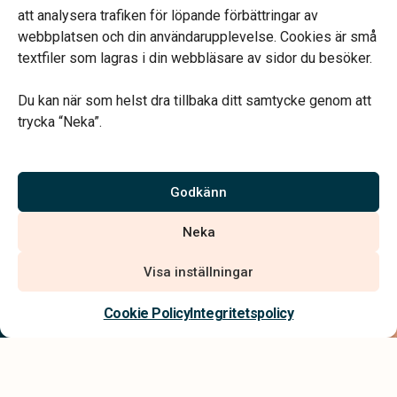
att analysera trafiken för löpande förbättringar av
webbplatsen och din användarupplevelse. Cookies är små
textfiler som lagras i din webbläsare av sidor du besöker.
Du kan när som helst dra tillbaka ditt samtycke genom att
Vårt systerbolag Verahill hjälper dig med familjejuridiken –
trycka “Neka”.
genom hela livet.
Varmt välkommen.
Godkänn
Vi är auktoriserade av Sveriges Begravningsbyråers Förbund och
Neka
har högt ställda krav på utbildning, kvalitet, miljö och arbetsmiljö.
Visa inställningar
Kontakta oss
Cookie Policy
Integritetspolicy
Integritetspolicy
Allmänna villkor
Tillgänglighetsredogörelse