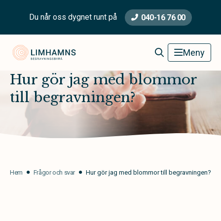
Du når oss dygnet runt på
040-16 76 00
Limhamns Begravningsbyrå
Meny
Hur gör jag med blommor
till begravningen?
Hem
Frågor och svar
Hur gör jag med blommor till begravningen?